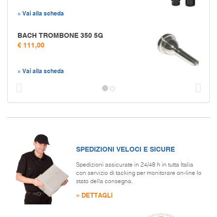
» Vai alla scheda
BACH TROMBONE 350 5G
€ 111,00
» Vai alla scheda
Prec
S
SPEDIZIONI VELOCI E SICURE
Spedizioni assicurate in 24/48 h in tutta Italia
con servizio di tacking per monitorare on-line lo
stato della consegna.
» DETTAGLI