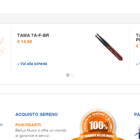
TAMA 7A-F-BR
T
P
€ 14,90
€
» Vai alla scheda
» 
ACQUISTO SERENO
PA
PUOI FIDARTI!
ta
Bellus Music ti offre un mondo
di garanzie e servizi