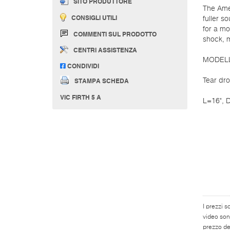
SITO PRODUTTORE
The Amer
CONSIGLI UTILI
fuller s
for a mo
COMMENTI SUL PRODOTTO
shock, m
CENTRI ASSISTENZA
MODEL
CONDIVIDI
STAMPA SCHEDA
Tear dro
VIC FIRTH 5 A
L=16", D
I prezzi s
video son
prezzo del