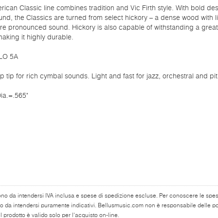
ican Classic line combines tradition and Vic Firth style. With bold des
ound, the Classics are turned from select hickory – a dense wood with lit
re pronounced sound. Hickory is also capable of withstanding a great
aking it highly durable.
LO 5A
p tip for rich cymbal sounds. Light and fast for jazz, orchestral and pit
ia.=.565"
ono da intendersi IVA inclusa e spese di spedizione escluse. Per conoscere le spese 
o da intendersi puramente indicativi. Bellusmusic.com non è responsabile delle poss
 prodotto è valido solo per l'acquisto on-line.