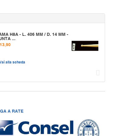
AMA H8A - L. 406 MM / D. 14 MM -
UNTA ...
 13,90
Vai alla scheda
Succ
GA A RATE