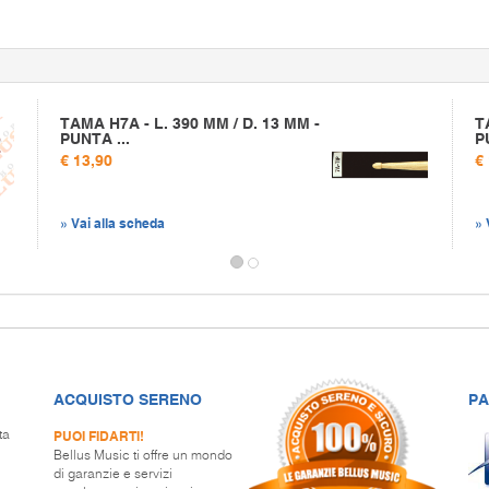
TAMA H7A - L. 390 MM / D. 13 MM -
T
PUNTA ...
P
€ 13,90
€
» Vai alla scheda
» 
ACQUISTO SERENO
PA
PUOI FIDARTI!
ta
Bellus Music ti offre un mondo
di garanzie e servizi