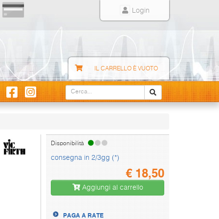
Login
IL CARRELLO È VUOTO
Disponibilità
consegna in 2/3gg (*)
€
18,50
Aggiungi al carrello
PAGA A RATE