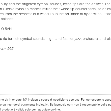
bility and the brightest cymbal sounds, nylon tips are the answer. The
 Classic nylon tip models mirror their wood tip counterparts, so dru
ch from the richness of a wood tip to the brilliance of nylon without sac
 balance.
LO 5AN
p tip for rich cymbal sounds. Light and fast for jazz, orchestral and pit
ia.=.565"
ono da intendersi IVA inclusa e spese di spedizione escluse. Per conoscere le spese 
o da intendersi puramente indicativi. Bellusmusic.com non è responsabile delle poss
 prodotto è valido solo per l'acquisto on-line.