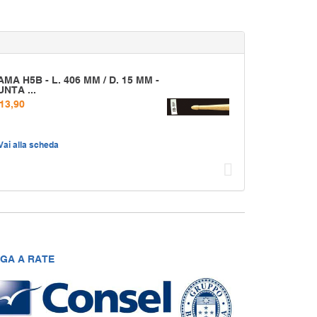
AMA H5B - L. 406 MM / D. 15 MM -
UNTA ...
 13,90
Vai alla scheda
Succ
GA A RATE