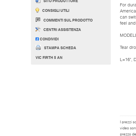
SITO PRODUTTORE
For dura
CONSIGLI UTILI
American
can swit
COMMENTI SUL PRODOTTO
feel and
CENTRI ASSISTENZA
MODEL
CONDIVIDI
STAMPA SCHEDA
Tear dro
VIC FIRTH 5 AN
L=16", D
I prezzi s
video son
prezzo del