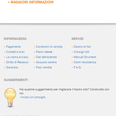
» MAGGIORI INFORMAZIONI
INFORMAZIONI
SERVIZI
»
Pagamento
»
Condizioni di vendita
»
Dicono di Noi
»
Contatti e orari
»
Piano rateale
»
Consigli Utili
»
La vostra privacy
»
Dati dell'azienda
»
Manuali Strumenti
»
Diritto di Recesso
»
Acquisto sereno
»
Centri Assistenza
»
Garanzia
»
Post vendita
»
F.A.Q.
SUGGERIMENTI
Hai qualche suggerimento per migliorare il Nostro sito? Condividilo con
noi:
»
Inviaci Un consiglio