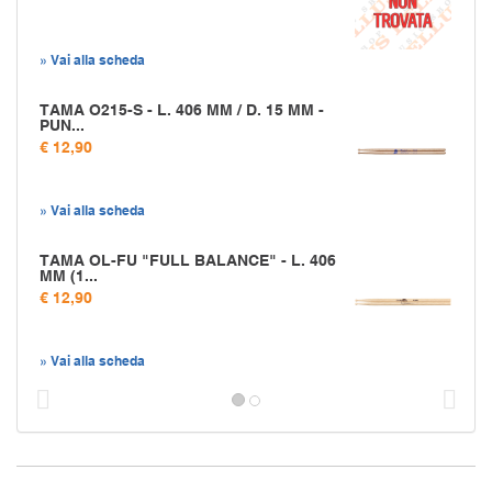
» Vai alla scheda
TAMA O215-S - L. 406 MM / D. 15 MM -
PUN...
€ 12,90
» Vai alla scheda
TAMA OL-FU "FULL BALANCE" - L. 406
MM (1...
€ 12,90
» Vai alla scheda
Prec
S