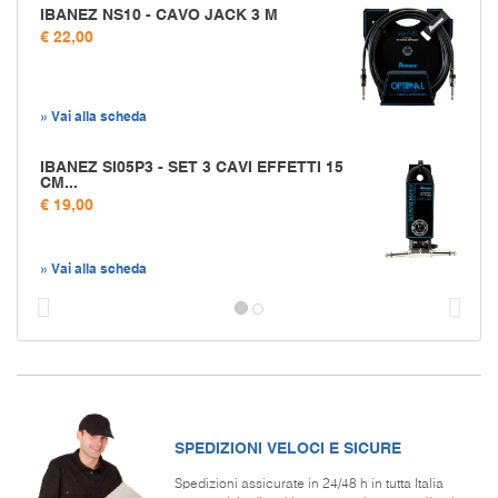
IBANEZ NS10 - CAVO JACK 3 M
€ 22,00
» Vai alla scheda
IBANEZ SI05P3 - SET 3 CAVI EFFETTI 15
CM...
€ 19,00
» Vai alla scheda
Prec
S
SPEDIZIONI VELOCI E SICURE
Spedizioni assicurate in 24/48 h in tutta Italia