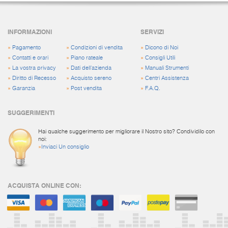
INFORMAZIONI
SERVIZI
»
Pagamento
»
Condizioni di vendita
»
Dicono di Noi
»
Contatti e orari
»
Piano rateale
»
Consigli Utili
»
La vostra privacy
»
Dati dell'azienda
»
Manuali Strumenti
»
Diritto di Recesso
»
Acquisto sereno
»
Centri Assistenza
»
Garanzia
»
Post vendita
»
F.A.Q.
SUGGERIMENTI
Hai qualche suggerimento per migliorare il Nostro sito? Condividilo con
noi:
»
Inviaci Un consiglio
ACQUISTA ONLINE CON: