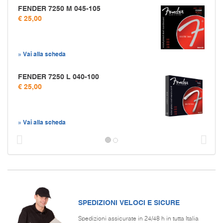
FENDER 7250 M 045-105
€ 25,00
» Vai alla scheda
FENDER 7250 L 040-100
€ 25,00
» Vai alla scheda
Prec
S
SPEDIZIONI VELOCI E SICURE
Spedizioni assicurate in 24/48 h in tutta Italia