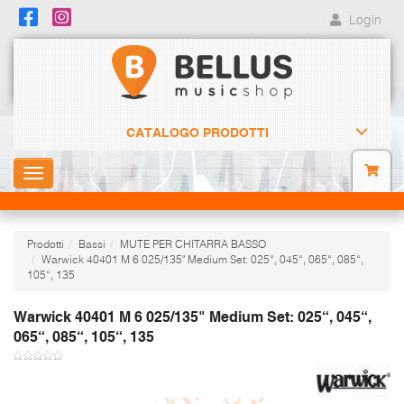
Login
CATALOGO PRODOTTI
Toggle
navigation
Prodotti
Bassi
MUTE PER CHITARRA BASSO
Warwick 40401 M 6 025/135" Medium Set: 025“, 045“, 065“, 085“,
105“, 135
Warwick 40401 M 6 025/135" Medium Set: 025“, 045“,
065“, 085“, 105“, 135