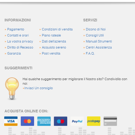
INFORMAZIONI
SERVIZI
»
Pagamento
»
Condizioni di vendita
»
Dicono di Noi
»
Contatti e orari
»
Piano rateale
»
Consigli Utili
»
La vostra privacy
»
Dati dell'azienda
»
Manuali Strumenti
»
Diritto di Recesso
»
Acquisto sereno
»
Centri Assistenza
»
Garanzia
»
Post vendita
»
F.A.Q.
SUGGERIMENTI
Hai qualche suggerimento per migliorare il Nostro sito? Condividilo con
noi:
»
Inviaci Un consiglio
ACQUISTA ONLINE CON: