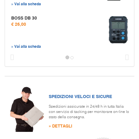
» Vai alla scheda
BOSS DB 30
€ 26,00
» Vai alla scheda
Prec
S
SPEDIZIONI VELOCI E SICURE
Spedizioni assicurate in 24/48 h in tutta Italia
con servizio di tacking per monitorare on-line lo
stato della consegna.
» DETTAGLI