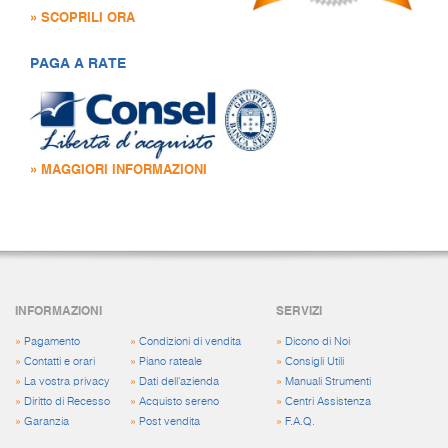
» SCOPRILI ORA
PAGA A RATE
» MAGGIORI INFORMAZIONI
INFORMAZIONI
SERVIZI
»
Pagamento
»
Condizioni di vendita
»
Dicono di Noi
»
Contatti e orari
»
Piano rateale
»
Consigli Utili
»
La vostra privacy
»
Dati dell'azienda
»
Manuali Strumenti
»
Diritto di Recesso
»
Acquisto sereno
»
Centri Assistenza
»
Garanzia
»
Post vendita
»
F.A.Q.