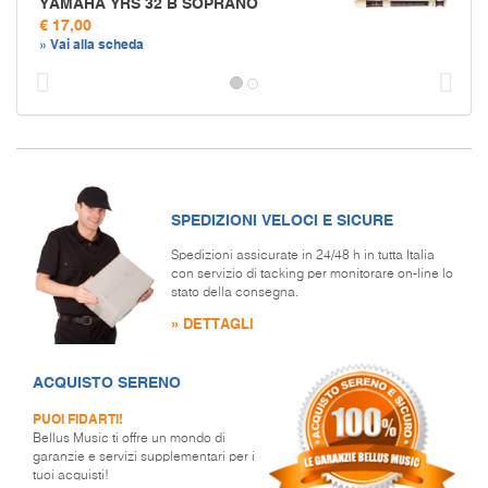
YAMAHA YRS 32 B SOPRANO
€ 17,00
» Vai alla scheda
Prec
S
SPEDIZIONI VELOCI E SICURE
Spedizioni assicurate in 24/48 h in tutta Italia
con servizio di tacking per monitorare on-line lo
stato della consegna.
» DETTAGLI
ACQUISTO SERENO
PUOI FIDARTI!
Bellus Music ti offre un mondo di
garanzie e servizi supplementari per i
tuoi acquisti!