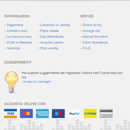
INFORMAZIONI
SERVIZI
»
Pagamento
»
Condizioni di vendita
»
Dicono di Noi
»
Contatti e orari
»
Piano rateale
»
Consigli Utili
»
La vostra privacy
»
Dati dell'azienda
»
Manuali Strumenti
»
Diritto di Recesso
»
Acquisto sereno
»
Centri Assistenza
»
Garanzia
»
Post vendita
»
F.A.Q.
SUGGERIMENTI
Hai qualche suggerimento per migliorare il Nostro sito? Condividilo con
noi:
»
Inviaci Un consiglio
ACQUISTA ONLINE CON: