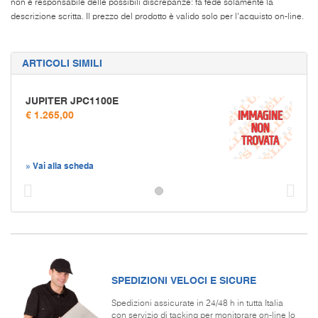
non è responsabile delle possibili discrepanze: fa fede solamente la
descrizione scritta. Il prezzo del prodotto è valido solo per l'acquisto on-line.
ARTICOLI SIMILI
JUPITER JPC1100E
€ 1.265,00
» Vai alla scheda
Prec
S
SPEDIZIONI VELOCI E SICURE
Spedizioni assicurate in 24/48 h in tutta Italia
con servizio di tacking per monitorare on-line lo