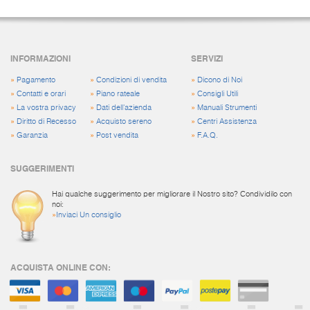
INFORMAZIONI
SERVIZI
»
Pagamento
»
Condizioni di vendita
»
Dicono di Noi
»
Contatti e orari
»
Piano rateale
»
Consigli Utili
»
La vostra privacy
»
Dati dell'azienda
»
Manuali Strumenti
»
Diritto di Recesso
»
Acquisto sereno
»
Centri Assistenza
»
Garanzia
»
Post vendita
»
F.A.Q.
SUGGERIMENTI
Hai qualche suggerimento per migliorare il Nostro sito? Condividilo con
noi:
»
Inviaci Un consiglio
ACQUISTA ONLINE CON: