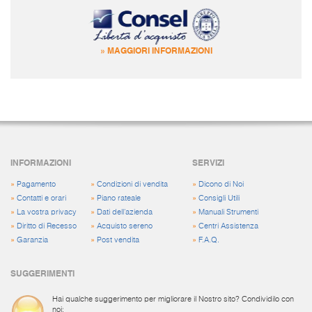
» MAGGIORI INFORMAZIONI
INFORMAZIONI
SERVIZI
»
Pagamento
»
Condizioni di vendita
»
Dicono di Noi
»
Contatti e orari
»
Piano rateale
»
Consigli Utili
»
La vostra privacy
»
Dati dell'azienda
»
Manuali Strumenti
»
Diritto di Recesso
»
Acquisto sereno
»
Centri Assistenza
»
Garanzia
»
Post vendita
»
F.A.Q.
SUGGERIMENTI
Hai qualche suggerimento per migliorare il Nostro sito? Condividilo con
noi: