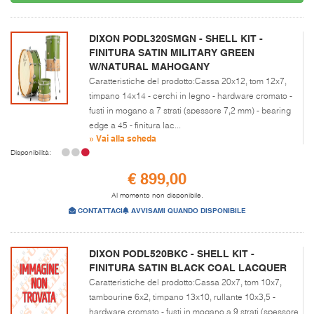
DIXON PODL320SMGN - SHELL KIT -
FINITURA SATIN MILITARY GREEN
W/NATURAL MAHOGANY
Caratteristiche del prodotto:Cassa 20x12, tom 12x7,
timpano 14x14 - cerchi in legno - hardware cromato -
fusti in mogano a 7 strati (spessore 7,2 mm) - bearing
edge a 45 - finitura lac...
» Vai alla scheda
Disponibilità:
€ 899,00
Al momento non disponibile.
CONTATTACI
AVVISAMI QUANDO DISPONIBILE
DIXON PODL520BKC - SHELL KIT -
FINITURA SATIN BLACK COAL LACQUER
Caratteristiche del prodotto:Cassa 20x7, tom 10x7,
tambourine 6x2, timpano 13x10, rullante 10x3,5 -
hardware cromato - fusti in mogano a 9 strati (spessore