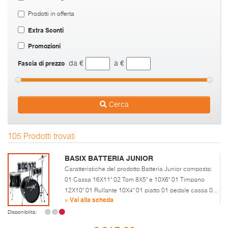
Prodotti in offerta
Extra Sconti
Promozioni
Fascia di prezzo
da €
a €
Cerca
105 Prodotti trovati
BASIX BATTERIA JUNIOR
Caratteristiche del prodotto:Batteria Junior composta:
01 Cassa 16X11" 02 Tom 8X5" e 10X6" 01 Timpano
12X10" 01 Rullante 10X4" 01 piatto 01 pedale cassa 0...
» Vai alla scheda
Disponibilità: