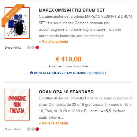
XMAS PRICE !
MAPEX CM5294FTIB DRUM SET
Caratteristiche del prodotto:MAPEX CM5294FTIB DRUM
SET : La serie Mapex Comet è pensata per
accompagnare chiunque voglia iniziare il proprio
percorso da batterista, con set completi...
» Vai alla scheda
Disponibilità:
€ 419,00
Al momento non disponibile.
CONTATTACI
AVVISAMI QUANDO DISPONIBILE
OQAN QPA-10 STANDARD
Caratteristiche del prodotto:Batteria in legno di pioppo 6
strati. Composta da 22 x 16 grancassa, Timpano di 16 x
16, Tom, di 10 x8 e 12 x9 e Rullante 14 x5,5. Include
piatti hi-hat e...
» Vai alla scheda
Disponibilità: