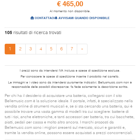
€ 465,00
Al momento non disponibile.
CONTATTACI
AVVISAMI QUANDO DISPONIBILE
105
risultati di ricerca trovati
1
2
3
4
5
6
7
»
I prezzi sono da intendersi IVA inclusa e spese di spedizione escluse.
Per conoscere le spese di spedizione inserire il prodotto nel carrello.
Le immagini e i video sono da intendersi puramente indicativi. Bellusmusic.com non è
responsabile delle possibili discrepanze: fa fede solamente la descrizione scritta.
Per chi ha il desiderio di acquistare una batteria, collegarsi con il sito
Bellemusic.com è la soluzione ideale. Il portale, infatti, è specializzato nella
vendita online di strumenti musicali e, se si sta cercando una batteria, qui è
possibile trovare una vasta gamma di modelli tra cui scegliere: batterie di
tutti i tipi, anche elettroniche, e tanti accessori per batteria, tra cui bacchette,
piatti, pedali per cassa e molto altro ancora. I marchi proposti da
Bellemusic.com sono i migliori presenti sul mercato, sicuri e garantiti e,
tramite la vendita online, possono essere acquistati a prezzi concorrenziali.