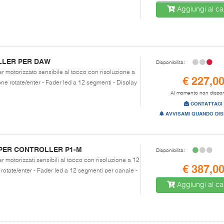
Aggiungi al car
LLER PER DAW
Disponibilità:
er motorizzato sensibile al tocco con risoluzione a
€ 227,0
one rotate/enter - Fader led a 12 segmenti - Display
Al momento non dispon
CONTATTACI
AVVISAMI QUANDO DIS
 PER CONTROLLER P1-M
Disponibilità:
er motorizzati sensibili al tocco con risoluzione a 12
€ 387,0
 rotate/enter - Fader led a 12 segmenti per canale -
Aggiungi al car