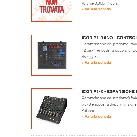
Volume 0,000m³ Icon...
» Vai alla scheda
ICON P1-NANO - CONTRO
Caratteristiche del prodotto:1 fad
12 bit - 1 encoder a doppia funzi
da 4 tou...
» Vai alla scheda
ICON P1-X - ESPANSIONE
Caratteristiche del prodotto:8 fad
bit - 8 encoder a doppia funzione
Pulsant...
» Vai alla scheda