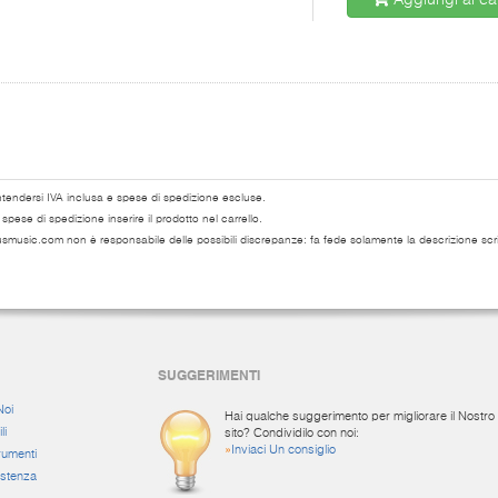
Aggiungi al car
ntendersi IVA inclusa e spese di spedizione escluse.
pese di spedizione inserire il prodotto nel carrello.
usmusic.com non è responsabile delle possibili discrepanze: fa fede solamente la descrizione scri
SUGGERIMENTI
Noi
Hai qualche suggerimento per migliorare il Nostro
li
sito? Condividilo con noi:
»
Inviaci Un consiglio
rumenti
istenza