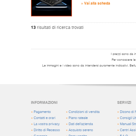
» Vai alla scheda
13
risultati di ricerca trovati
I prezzi sono da i
Per conoscere le s
Le immagini e i video sono da intendersi puramente indicativi. Bell
INFORMAZIONI
SERVIZI
»
Pagamento
»
Condizioni di vendita
»
Dicono di 
»
Contatti e orari
»
Piano rateale
»
Consigli Uti
»
La vostra privacy
»
Dati dell'azienda
»
Manuali St
»
Diritto di Recesso
»
Acquisto sereno
»
Centri Ass