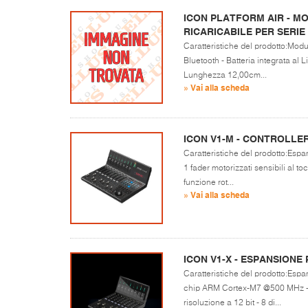
ICON PLATFORM AIR - M
RICARICABILE PER SERIE
Caratteristiche del prodotto:Modu
Bluetooth - Batteria integrata al 
Lunghezza 12,00cm...
» Vai alla scheda
ICON V1-M - CONTROLLE
Caratteristiche del prodotto:Espa
1 fader motorizzati sensibili al t
funzione rot...
» Vai alla scheda
ICON V1-X - ESPANSIONE
Caratteristiche del prodotto:Espa
chip ARM Cortex-M7 @500 MHz - 8 
risoluzione a 12 bit - 8 di...