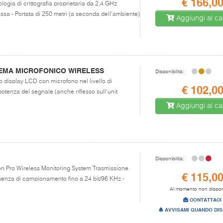
€ 166,0
logia di crittografia proprietaria da 2,4 GHz
ssa - Portata di 250 metri (a seconda dell'ambiente)
Aggiungi al car
STEMA MICROFONICO WIRELESS
Disponibilità:
o display LCD con microfono nel livello di
€ 102,0
potenza del segnale (anche riflesso sull'unit
Aggiungi al car
Disponibilità:
Mon Pro Wireless Monitoring System Trasmissione
€ 115,0
uenza di campionamento fino a 24 bit/96 KHz -
Al momento non dispon
CONTATTACI
AVVISAMI QUANDO DIS