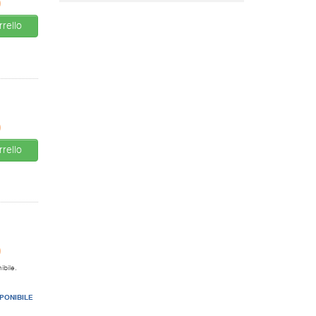
0
rello
0
rello
0
ibile.
PONIBILE