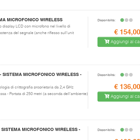
TEMA MICROFONICO WIRELESS
Disponibilità:
o display LCD con microfono nel livello di
€ 154,0
potenza del segnale (anche riflesso sull'unit
Aggiungi al car
- SISTEMA MICROFONICO WIRELESS -
Disponibilità:
€ 136,0
logia di crittografia proprietaria da 2,4 GHz
ssa - Portata di 250 metri (a seconda dell'ambiente)
Aggiungi al car
- SISTEMA MICROFONICO WIRELESS -
Disponibilità: