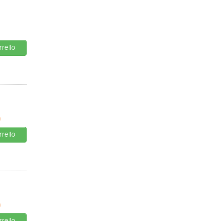
rello
0
rello
0