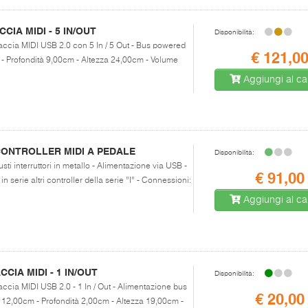
CIA MIDI - 5 IN/OUT
Disponibilità:
rfaccia MIDI USB 2.0 con 5 In / 5 Out - Bus powered
€ 121,0
 Profondità 9,00cm - Altezza 24,00cm - Volume
Aggiungi al car
CONTROLLER MIDI A PEDALE
Disponibilità:
sti interruttori in metallo - Alimentazione via USB -
€ 91,00
 serie altri controller della serie ”I” - Connessioni:
Aggiungi al car
CIA MIDI - 1 IN/OUT
Disponibilità:
faccia MIDI USB 2.0 - 1 In / Out - Alimentazione bus
€ 20,00
2,00cm - Profondità 2,00cm - Altezza 19,00cm -