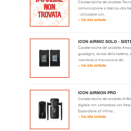
Caratteristiche del prodotto:Tecno
comunicazione a latenza ultra ba
- utilizzabile con...
» Vai alla scheda
ICON AIRMIC SOLO - SI
Caratteristiche del prodotto:Ampi
guadagno, durata della batteria, 
ricevitore) e misurazione del...
» Vai alla scheda
ICON AIRMON PRO
Caratteristiche del prodotto:Air
digitale non compressa con freq
Espandibile all'infinito...
» Vai alla scheda