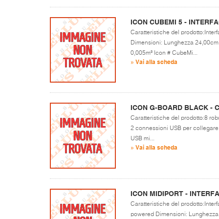
ICON CUBEMI 5 - INTERFAC
Caratteristiche del prodotto:Inte
Dimensioni: Lunghezza 24,00cm -
0,005m³ Icon # CubeMi...
» Vai alla scheda
ICON G-BOARD BLACK - 
Caratteristiche del prodotto:8 robu
2 connessioni USB per collegare in
USB mi...
» Vai alla scheda
ICON MIDIPORT - INTERFAC
Caratteristiche del prodotto:Inter
powered Dimensioni: Lunghezza 1