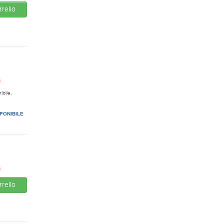
rello
0
ibile.
PONIBILE
0
rello