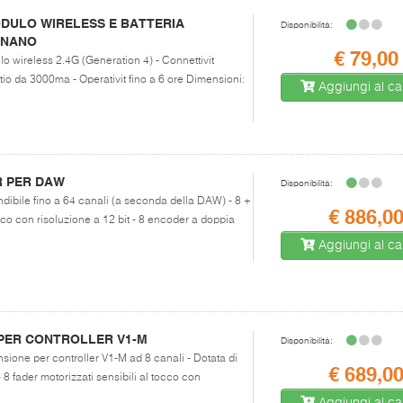
ODULO WIRELESS E BATTERIA
Disponibilità:
 NANO
€ 79,00
lo wireless 2.4G (Generation 4) - Connettivit
Litio da 3000ma - Operativit fino a 6 ore Dimensioni:
Aggiungi al car
R PER DAW
Disponibilità:
ndibile fino a 64 canali (a seconda della DAW) - 8 +
€ 886,0
occo con risoluzione a 12 bit - 8 encoder a doppia
Aggiungi al car
 PER CONTROLLER V1-M
Disponibilità:
nsione per controller V1-M ad 8 canali - Dotata di
€ 689,0
fader motorizzati sensibili al tocco con