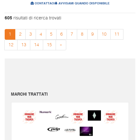
CONTATTACI
AVVISAMI QUANDO DISPONIBILE
605
risultati di ricerca trovati
1
2
3
4
5
6
7
8
9
10
11
12
13
14
15
»
I prezzi sono da intendersi IVA inclusa e spese di spedizione escluse.
Per conoscere le spese di spedizione inserire il prodotto nel carrello.
Le immagini e i video sono da intendersi puramente indicativi. Bellusmusic.com non è
responsabile delle possibili discrepanze: fa fede solamente la descrizione scritta.
MARCHI TRATTATI