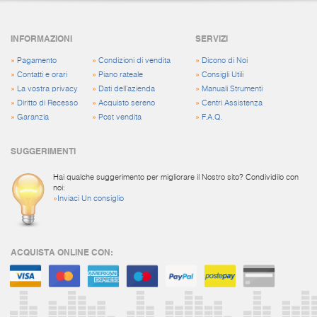
INFORMAZIONI
SERVIZI
»
Pagamento
»
Condizioni di vendita
»
Dicono di Noi
»
Contatti e orari
»
Piano rateale
»
Consigli Utili
»
La vostra privacy
»
Dati dell'azienda
»
Manuali Strumenti
»
Diritto di Recesso
»
Acquisto sereno
»
Centri Assistenza
»
Garanzia
»
Post vendita
»
F.A.Q.
SUGGERIMENTI
Hai qualche suggerimento per migliorare il Nostro sito? Condividilo con
noi:
»
Inviaci Un consiglio
ACQUISTA ONLINE CON: