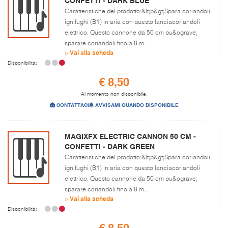
CONFETTI - DARK BLUE
Caratteristiche del prodotto:&lt;p&gt;Spara coriandoli
ignifughi (B1) in aria con questo lanciacoriandoli
elettrico. Questo cannone da 50 cm pu&ograve;
sparare coriandoli fino a 8 m...
» Vai alla scheda
Disponibilità:
€ 8,50
Al momento non disponibile.
CONTATTACI
AVVISAMI QUANDO DISPONIBILE
MAGIXFX ELECTRIC CANNON 50 CM -
CONFETTI - DARK GREEN
Caratteristiche del prodotto:&lt;p&gt;Spara coriandoli
ignifughi (B1) in aria con questo lanciacoriandoli
elettrico. Questo cannone da 50 cm pu&ograve;
sparare coriandoli fino a 8 m...
» Vai alla scheda
Disponibilità:
€ 8,50