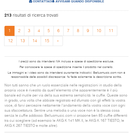
CONTATTACI
AVVISAMI QUANDO DISPONIBILE
213
risultati di ricerca trovati
1
2
3
4
5
6
7
8
9
10
11
12
13
14
15
»
I prezzi sono da intendersi IVA inclusa e spese di spedizione escluse.
Per conoscere le spese di spedizione inserire il prodotto nel carrello.
Le immagini e i video sono da intendersi puramente indicativi. Bellusmusic.com non è
responsabile delle possibili discrepanze: fa fede solamente la descrizione scritta.
Non tutti sanno che un ruolo essenziale nelle registrazioni in studio della
propria voce è rivestito da quell'elemento che apparentemente è il più
banale ed inutile per via della sua estrema semplicità: le cuffie. Queste sono
in grado, una volta che abbiate registrato ed sfumato con gli effetti la vostra
voce, di farvi percepire nettamente l'andamento della vostra voce con ogni
sua sfaccettatura. Sentire una melodia o una voce non è la stessa cosa
senza le cuffie addosso. Bellusmusic.com vi propone ben 85 cuffie differenti
tra cui scegliere (ad esempio le AKG K 141 MK II, le AKG K 167 TIESTO, le
AKG K 267 TIESTO e molte altre).