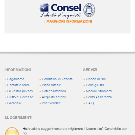
» MAGGIORI INFORMAZIONI
INFORMAZIONI
SERVIZI
»
Pagamento
»
Condizioni di vendita
»
Dicono di Noi
»
Contatti e orari
»
Piano rateale
»
Consigli Utili
»
La vostra privacy
»
Dati dell'azienda
»
Manuali Strumenti
»
Diritto di Recesso
»
Acquisto sereno
»
Centri Assistenza
»
Garanzia
»
Post vendita
»
F.A.Q.
SUGGERIMENTI
Hai qualche suggerimento per migliorare il Nostro sito? Condividilo con
noi: