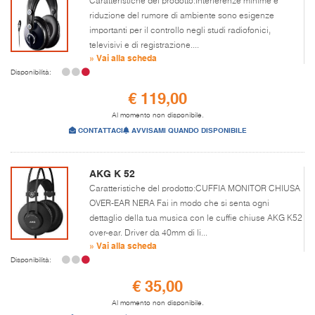
Caratteristiche del prodotto:Interferenze minime e
riduzione del rumore di ambiente sono esigenze
importanti per il controllo negli studi radiofonici,
televisivi e di registrazione....
» Vai alla scheda
Disponibilità:
€ 119,00
Al momento non disponibile.
CONTATTACI
AVVISAMI QUANDO DISPONIBILE
AKG K 52
Caratteristiche del prodotto:CUFFIA MONITOR CHIUSA
OVER-EAR NERA Fai in modo che si senta ogni
dettaglio della tua musica con le cuffie chiuse AKG K52
over-ear. Driver da 40mm di li...
» Vai alla scheda
Disponibilità:
€ 35,00
Al momento non disponibile.