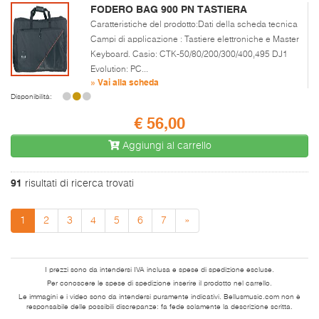
FODERO BAG 900 PN TASTIERA
Caratteristiche del prodotto:Dati della scheda tecnica
Campi di applicazione : Tastiere elettroniche e Master
Keyboard. Casio: CTK-50/80/200/300/400,495 DJ1
Evolution: PC...
» Vai alla scheda
Disponibilità:
€ 56,00
Aggiungi al carrello
91
risultati di ricerca trovati
1
2
3
4
5
6
7
»
I prezzi sono da intendersi IVA inclusa e spese di spedizione escluse.
Per conoscere le spese di spedizione inserire il prodotto nel carrello.
Le immagini e i video sono da intendersi puramente indicativi. Bellusmusic.com non è
responsabile delle possibili discrepanze: fa fede solamente la descrizione scritta.