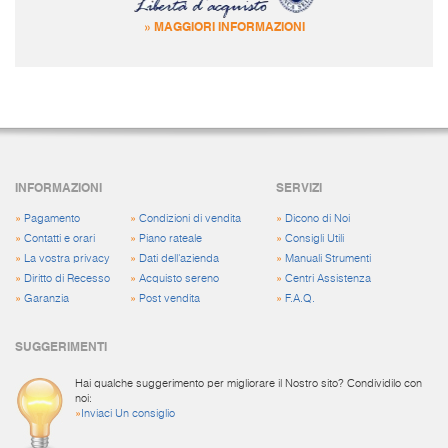
» MAGGIORI INFORMAZIONI
INFORMAZIONI
SERVIZI
»
Pagamento
»
Condizioni di vendita
»
Dicono di Noi
»
Contatti e orari
»
Piano rateale
»
Consigli Utili
»
La vostra privacy
»
Dati dell'azienda
»
Manuali Strumenti
»
Diritto di Recesso
»
Acquisto sereno
»
Centri Assistenza
»
Garanzia
»
Post vendita
»
F.A.Q.
SUGGERIMENTI
Hai qualche suggerimento per migliorare il Nostro sito? Condividilo con
noi:
»
Inviaci Un consiglio