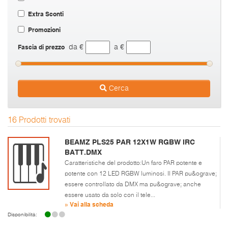
Extra Sconti
Promozioni
Fascia di prezzo
da €
a €
Cerca
16 Prodotti trovati
BEAMZ PLS25 PAR 12X1W RGBW IRC
BATT.DMX
Caratteristiche del prodotto:Un faro PAR potente e
potente con 12 LED RGBW luminosi. Il PAR pu&ograve;
essere controllato da DMX ma pu&ograve; anche
essere usato da solo con il tele...
» Vai alla scheda
Disponibilità: