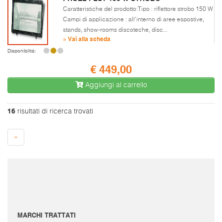
Caratteristiche del prodotto:Tipo : riflettore strobo 150 W
Campi di applicazione : all'interno di aree espostive,
stands, show-rooms discoteche, disc...
» Vai alla scheda
Disponibilità:
€ 449,00
Aggiungi al carrello
16
risultati di ricerca trovati
»
I prezzi sono da intendersi IVA inclusa e spese di spedizione escluse.
Per conoscere le spese di spedizione inserire il prodotto nel carrello.
Le immagini e i video sono da intendersi puramente indicativi. Bellusmusic.com non è
responsabile delle possibili discrepanze: fa fede solamente la descrizione scritta.
MARCHI TRATTATI