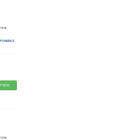
ibile.
PONIBILE
rello
ibile.