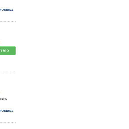
PONIBILE
0
rello
0
ibile.
PONIBILE