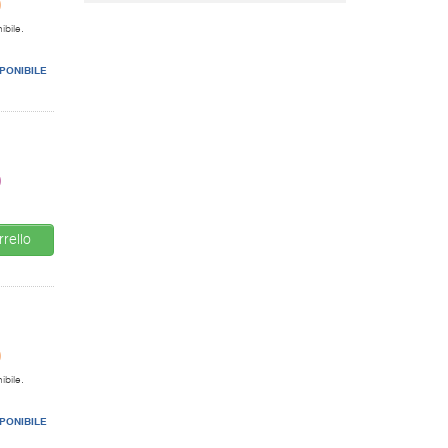
0
ibile.
PONIBILE
0
rello
0
ibile.
PONIBILE