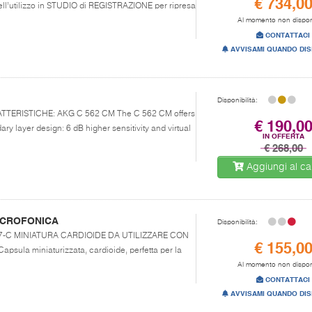
€ 734,0
ll’utilizzo in STUDIO di REGISTRAZIONE per ripresa
Al momento non dispon
CONTATTACI
AVVISAMI QUANDO DIS
Disponibilità:
ARATTERISTICHE: AKG C 562 CM The C 562 CM offers
€ 190,0
ry layer design: 6 dB higher sensitivity and virtual
€ 268,00
Aggiungi al car
ICROFONICA
Disponibilità:
CK 97-C MINIATURA CARDIOIDE DA UTILIZZARE CON
€ 155,0
ula miniaturizzata, cardioide, perfetta per la
Al momento non dispon
CONTATTACI
AVVISAMI QUANDO DIS