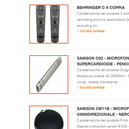
BEHRINGER C 4 COPPIA
Caratteristiche del prodotto:2 pr
recording and live applications 
recording Lo...
» Vai alla scheda
SAMSON C02 - MICROFON
SUPERCARDIOIDE - PENCI
Caratteristiche del prodotto:Dia
frequenza lineare 40-20000Hz - S
corda, riprese d'ambiente -...
» Vai alla scheda
SAMSON CM11B - MICRO
OMNIDIREZIONALE - NER
Caratteristiche del prodotto:Filt
Operativit phantom power 9-52V 