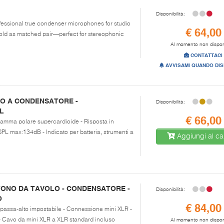
Disponibilità:
ofessional true condenser microphones for studio
€ 64,00
Sold as matched pair—perfect for stereophonic
Al momento non dispon
CONTATTACI
AVVISAMI QUANDO DIS
O A CONDENSATORE -
Disponibilità:
L
€ 66,00
gramma polare supercardioide - Risposta in
PL max:134dB - Indicato per batteria, strumenti a
Aggiungi al car
FONO DA TAVOLO - CONDENSATORE -
Disponibilità:
O
€ 84,00
ro passa-alto impostabile - Connessione mini XLR -
- Cavo da mini XLR a XLR standard incluso
Al momento non dispon