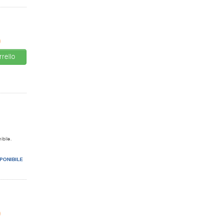
0
rello
ibile.
PONIBILE
0