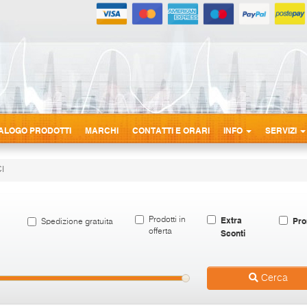
ALOGO PRODOTTI
MARCHI
CONTATTI E ORARI
INFO
SERVIZI
I
Extra
Pro
Prodotti in
Spedizione gratuita
offerta
Sconti
Cerca