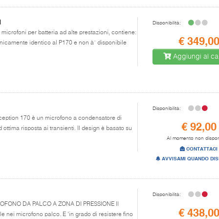
1
Disponibilità:
 microfoni per batteria ad alte prestazioni, contiene:
€ 349,0
ecnicamente identico al P170 e non à¨ disponibile
Aggiungi al car
Disponibilità:
erception 170 è un microfono a condensatore di
€ 92,00
ottima risposta ai transienti. Il design è basato su
Al momento non dispon
CONTATTACI
AVVISAMI QUANDO DIS
Disponibilità:
MICROFONO DA PALCO A ZONA DI PRESSIONE Il
€ 438,0
 nei microfono palco. E 'in grado di resistere fino