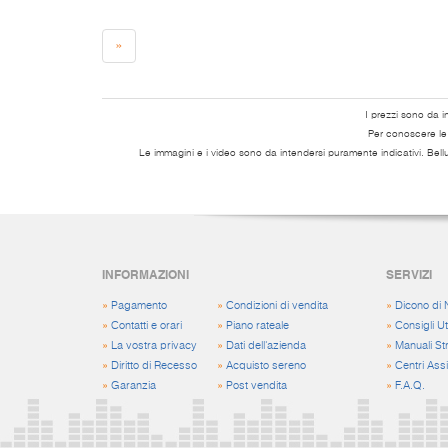
»
I prezzi sono da i
Per conoscere le s
Le immagini e i video sono da intendersi puramente indicativi. Bell
INFORMAZIONI
SERVIZI
»
Pagamento
»
Condizioni di vendita
»
Dicono di 
»
Contatti e orari
»
Piano rateale
»
Consigli Uti
»
La vostra privacy
»
Dati dell'azienda
»
Manuali St
»
Diritto di Recesso
»
Acquisto sereno
»
Centri Ass
»
Garanzia
»
Post vendita
»
F.A.Q.