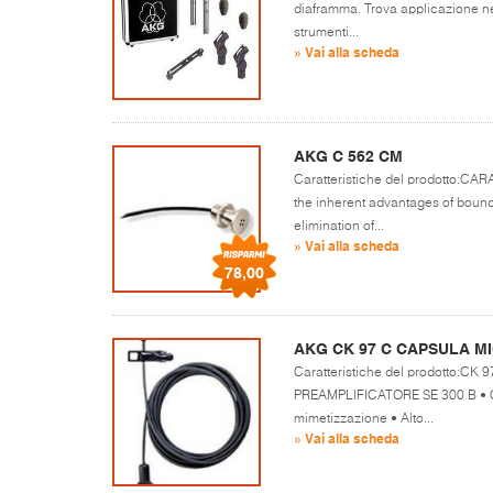
diaframma. Trova applicazione ne
strumenti...
» Vai alla scheda
AKG C 562 CM
Caratteristiche del prodotto:C
the inherent advantages of bounda
elimination of...
» Vai alla scheda
78,00
AKG CK 97 C CAPSULA M
Caratteristiche del prodotto:
PREAMPLIFICATORE SE 300 B • Caps
mimetizzazione • Alto...
» Vai alla scheda