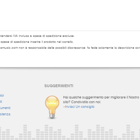
ntendersi IVA inclusa e spese di spedizione escluse.
pese di spedizione inserire il prodotto nel carrello.
usmusic.com non è responsabile delle possibili discrepanze: fa fede solamente la descrizione scri
SUGGERIMENTI
Noi
Hai qualche suggerimento per migliorare il Nostro
li
sito? Condividilo con noi:
»
Inviaci Un consiglio
rumenti
istenza