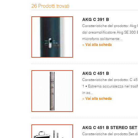
26 Prodotti trovati
AKG C 391 B
Caratteristiche del prodotto: Ak
dal preamplificatore Akg SE 300 B
microfono solitamente...
» Vai alla scheda
AKG C 451 B
Caratteristiche del prodotto: C 
1 • Estrema accuratezza nel trasf
in as...
» Vai alla scheda
AKG C 451 B STEREO SET
Caratteristiche del prodotto:Set 