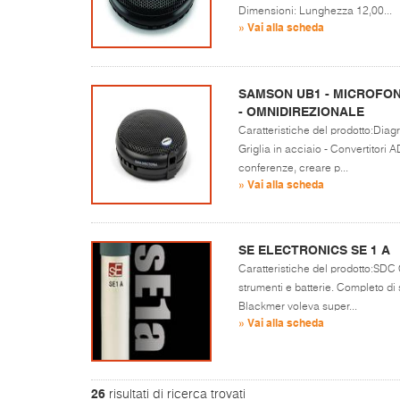
Dimensioni: Lunghezza 12,00...
» Vai alla scheda
SAMSON UB1 - MICROFO
- OMNIDIREZIONALE
Caratteristiche del prodotto:Dia
Griglia in acciaio - Convertitori A
conferenze, creare p...
» Vai alla scheda
SE ELECTRONICS SE 1 A
Caratteristiche del prodotto:SDC 
strumenti e batterie. Completo di
Blackmer voleva super...
» Vai alla scheda
26
risultati di ricerca trovati