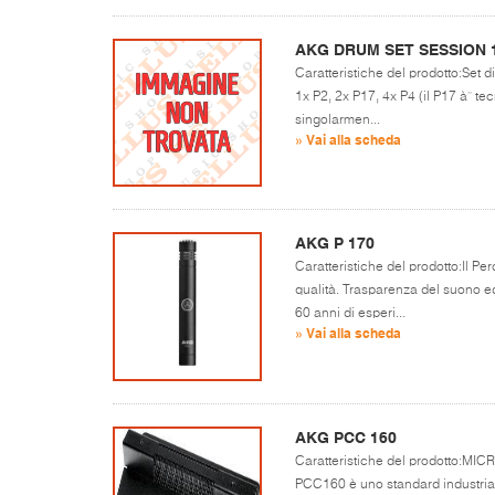
AKG DRUM SET SESSION 
Caratteristiche del prodotto:Set di
1x P2, 2x P17, 4x P4 (il P17 à¨ t
singolarmen...
» Vai alla scheda
AKG P 170
Caratteristiche del prodotto:Il P
qualità. Trasparenza del suono ed 
60 anni di esperi...
» Vai alla scheda
AKG PCC 160
Caratteristiche del prodotto:
PCC160 è uno standard industriale