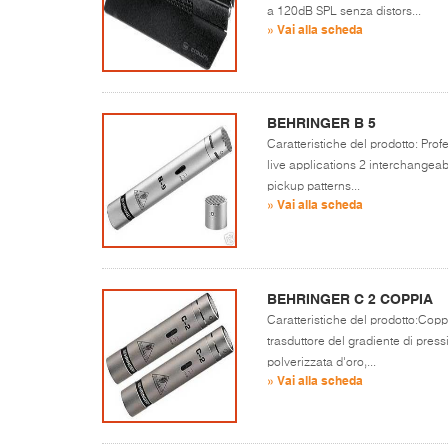
a 120dB SPL senza distors...
» Vai alla scheda
BEHRINGER B 5
Caratteristiche del prodotto: Pro
live applications 2 interchangea
pickup patterns...
» Vai alla scheda
BEHRINGER C 2 COPPIA
Caratteristiche del prodotto:Co
trasduttore del gradiente di pre
polverizzata d'oro,...
» Vai alla scheda