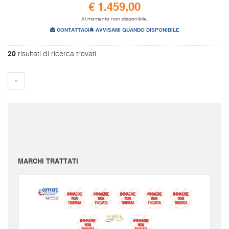
€ 1.459,00
Al momento non disponibile.
CONTATTACI
AVVISAMI QUANDO DISPONIBILE
20
risultati di ricerca trovati
»
I prezzi sono da intendersi IVA inclusa e spese di spedizione escluse.
Per conoscere le spese di spedizione inserire il prodotto nel carrello.
Le immagini e i video sono da intendersi puramente indicativi. Bellusmusic.com non è
responsabile delle possibili discrepanze: fa fede solamente la descrizione scritta.
MARCHI TRATTATI