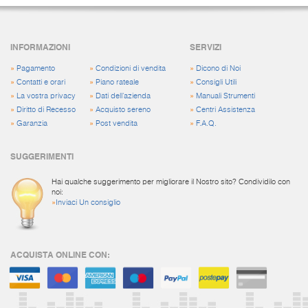
INFORMAZIONI
SERVIZI
»
Pagamento
»
Condizioni di vendita
»
Dicono di Noi
»
Contatti e orari
»
Piano rateale
»
Consigli Utili
»
La vostra privacy
»
Dati dell'azienda
»
Manuali Strumenti
»
Diritto di Recesso
»
Acquisto sereno
»
Centri Assistenza
»
Garanzia
»
Post vendita
»
F.A.Q.
SUGGERIMENTI
Hai qualche suggerimento per migliorare il Nostro sito? Condividilo con
noi:
»
Inviaci Un consiglio
ACQUISTA ONLINE CON: