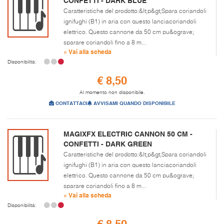
CONFETTI - DARK BLUE
Caratteristiche del prodotto:&lt;p&gt;Spara coriandoli
ignifughi (B1) in aria con questo lanciacoriandoli
elettrico. Questo cannone da 50 cm pu&ograve;
sparare coriandoli fino a 8 m...
» Vai alla scheda
Disponibilità:
€ 8,50
Al momento non disponibile.
CONTATTACI
AVVISAMI QUANDO DISPONIBILE
MAGIXFX ELECTRIC CANNON 50 CM -
CONFETTI - DARK GREEN
Caratteristiche del prodotto:&lt;p&gt;Spara coriandoli
ignifughi (B1) in aria con questo lanciacoriandoli
elettrico. Questo cannone da 50 cm pu&ograve;
sparare coriandoli fino a 8 m...
» Vai alla scheda
Disponibilità:
€ 8,50