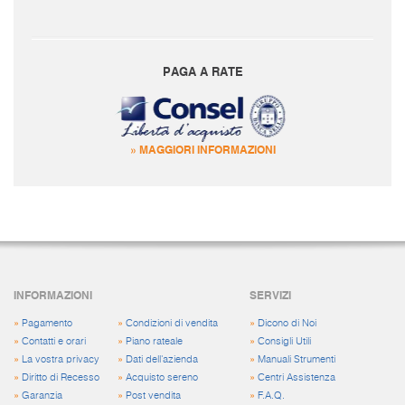
PAGA A RATE
» MAGGIORI INFORMAZIONI
INFORMAZIONI
SERVIZI
»
Pagamento
»
Condizioni di vendita
»
Dicono di Noi
»
Contatti e orari
»
Piano rateale
»
Consigli Utili
»
La vostra privacy
»
Dati dell'azienda
»
Manuali Strumenti
»
Diritto di Recesso
»
Acquisto sereno
»
Centri Assistenza
»
Garanzia
»
Post vendita
»
F.A.Q.