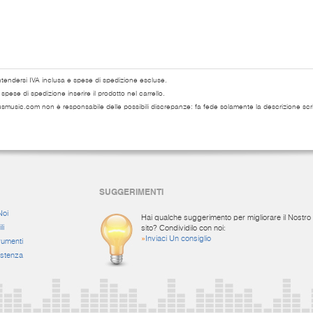
ntendersi IVA inclusa e spese di spedizione escluse.
pese di spedizione inserire il prodotto nel carrello.
usmusic.com non è responsabile delle possibili discrepanze: fa fede solamente la descrizione scri
SUGGERIMENTI
Noi
Hai qualche suggerimento per migliorare il Nostro
li
sito? Condividilo con noi:
»
Inviaci Un consiglio
rumenti
istenza