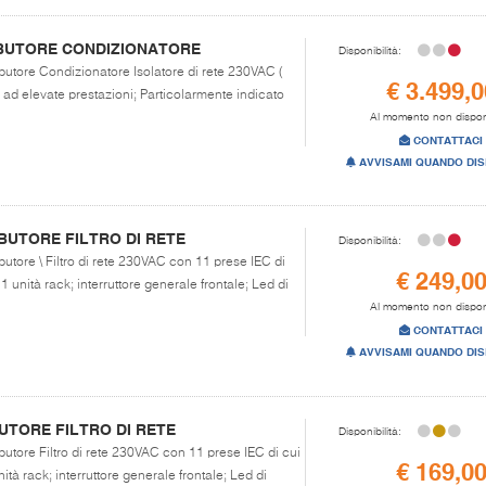
RIBUTORE CONDIZIONATORE
Disponibilità:
ibutore Condizionatore Isolatore di rete 230VAC (
€ 3.499,0
ad elevate prestazioni; Particolarmente indicato
Al momento non dispon
CONTATTACI
AVVISAMI QUANDO DIS
BUTORE FILTRO DI RETE
Disponibilità:
ibutore \ Filtro di rete 230VAC con 11 prese IEC di
€ 249,0
 1 unità rack; interruttore generale frontale; Led di
Al momento non dispon
CONTATTACI
AVVISAMI QUANDO DIS
UTORE FILTRO DI RETE
Disponibilità:
ibutore Filtro di rete 230VAC con 11 prese IEC di cui
€ 169,0
nità rack; interruttore generale frontale; Led di