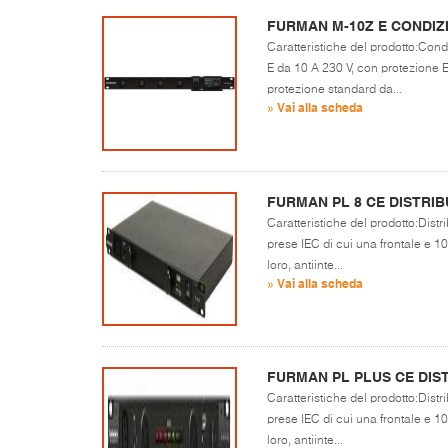
FURMAN M-10Z E CONDIZ
Caratteristiche del prodotto:Con
E da 10 A 230 V, con protezione E
protezione standard da...
» Vai alla scheda
FURMAN PL 8 CE DISTRI
Caratteristiche del prodotto:Dist
prese IEC di cui una frontale e 10 
loro, antiinte...
» Vai alla scheda
FURMAN PL PLUS CE DIS
Caratteristiche del prodotto:Dist
prese IEC di cui una frontale e 10 
loro, antiinte...