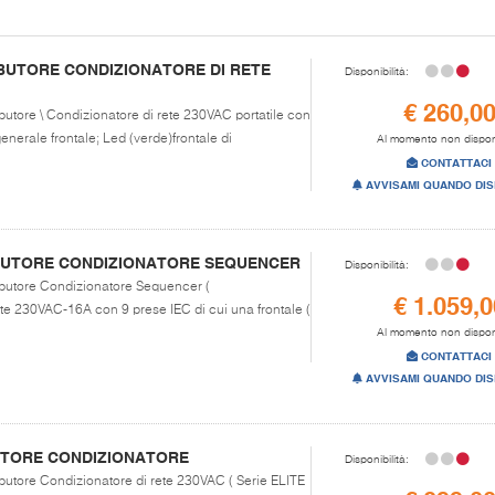
IBUTORE CONDIZIONATORE DI RETE
Disponibilità:
€ 260,0
ibutore \ Condizionatore di rete 230VAC portatile con
generale frontale; Led (verde)frontale di
Al momento non dispon
CONTATTACI
AVVISAMI QUANDO DIS
IBUTORE CONDIZIONATORE SEQUENCER
Disponibilità:
ributore Condizionatore Sequencer (
€ 1.059,0
ete 230VAC-16A con 9 prese IEC di cui una frontale (
Al momento non dispon
CONTATTACI
AVVISAMI QUANDO DIS
BUTORE CONDIZIONATORE
Disponibilità:
ributore Condizionatore di rete 230VAC ( Serie ELITE