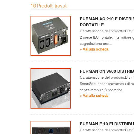
16 Prodotti trovati
FURMAN AC 210 E DISTR
PORTATILE
Caratteristiche del prodotto:Distr
2 prese IEC frontale; interruttore 
segnalazione prot...
» Vai alla scheda
FURMAN CN 3600 DISTR
Caratteristiche del prodotto:Dist
SmartSequenser brevettato ) di r
senza temp.) e 8 posterior...
» Vai alla scheda
FURMAN E 10 EI DISTRI
Caratteristiche del prodotto:Dist