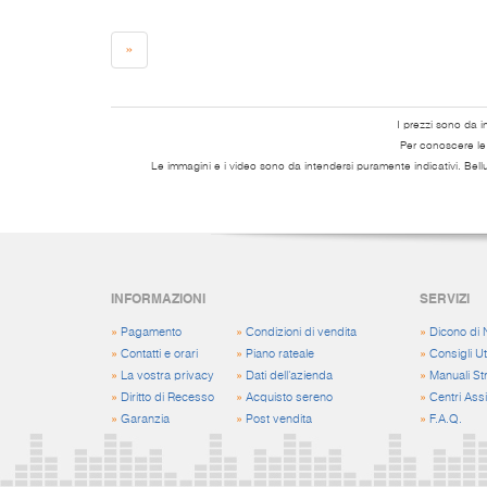
»
I prezzi sono da i
Per conoscere le s
Le immagini e i video sono da intendersi puramente indicativi. Bell
INFORMAZIONI
SERVIZI
»
Pagamento
»
Condizioni di vendita
»
Dicono di 
»
Contatti e orari
»
Piano rateale
»
Consigli Uti
»
La vostra privacy
»
Dati dell'azienda
»
Manuali St
»
Diritto di Recesso
»
Acquisto sereno
»
Centri Ass
»
Garanzia
»
Post vendita
»
F.A.Q.