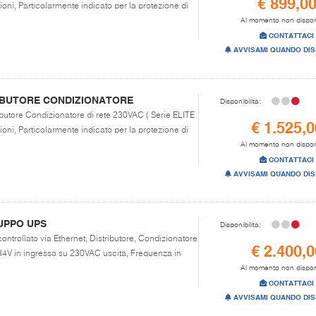
€ 899,0
zioni, Particolarmente indicato per la protezione di
Al momento non dispon
CONTATTACI
AVVISAMI QUANDO DIS
RIBUTORE CONDIZIONATORE
Disponibilità:
ributore Condizionatore di rete 230VAC ( Serie ELITE
€ 1.525,0
zioni, Particolarmente indicato per la protezione di
Al momento non dispon
CONTATTACI
AVVISAMI QUANDO DIS
UPPO UPS
Disponibilità:
ontrollato via Ethernet, Distributore, Condizionatore
€ 2.400,0
84V in ingresso su 230VAC uscita, Frequenza in
Al momento non dispon
CONTATTACI
AVVISAMI QUANDO DIS