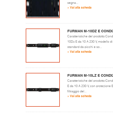
segna...
» Vai alla scheda
FURMAN M-10DZ E CONDI
Caratteristiche del prodotto:Cond
10Dz E da 10 A 230 V, modello di
standard da picchi e so...
» Vai alla scheda
FURMAN M-10LZ E CONDI
Caratteristiche del prodotto:Con
E da 10 A 230 V, con protezione E
filtraggio del...
» Vai alla scheda