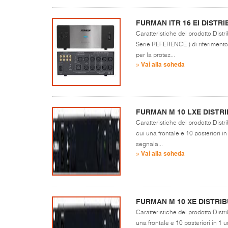
FURMAN ITR 16 EI DIST
Caratteristiche del prodotto:Distr
Serie REFERENCE ) di riferimento 
per la protez...
» Vai alla scheda
FURMAN M 10 LXE DISTRI
Caratteristiche del prodotto:Distr
cui una frontale e 10 posteriori in
segnala...
» Vai alla scheda
FURMAN M 10 XE DISTRIB
Caratteristiche del prodotto:Distr
una frontale e 10 posteriori in 1 u