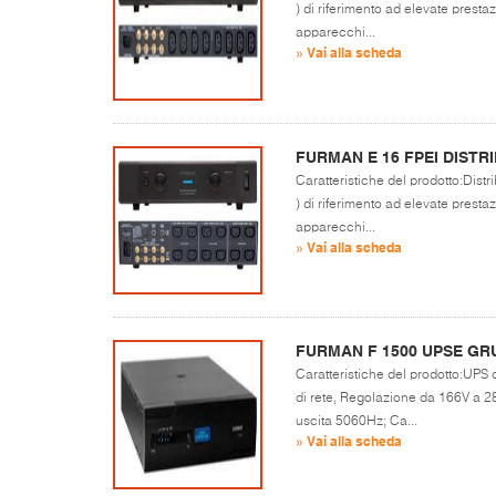
) di riferimento ad elevate presta
apparecchi...
» Vai alla scheda
FURMAN E 16 FPEI DIST
Caratteristiche del prodotto:Dist
) di riferimento ad elevate presta
apparecchi...
» Vai alla scheda
FURMAN F 1500 UPSE GR
Caratteristiche del prodotto:UPS c
di rete, Regolazione da 166V a 2
uscita 5060Hz; Ca...
» Vai alla scheda