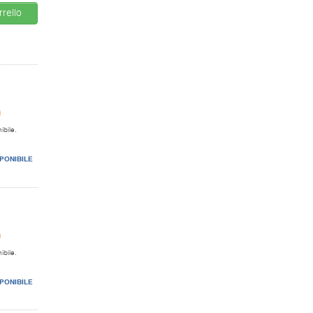
rello
0
ibile.
PONIBILE
0
ibile.
PONIBILE