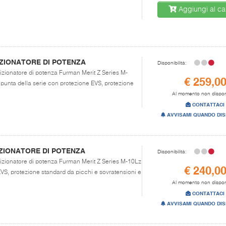
Aggiungi al car
ZIONATORE DI POTENZA
Disponibilità:
izionatore di potenza Furman Merit Z Series M-
€ 259,0
 punta della serie con protezione EVS, protezione
Al momento non dispon
CONTATTACI
AVVISAMI QUANDO DIS
ZIONATORE DI POTENZA
Disponibilità:
dizionatore di potenza Furman Merit Z Series M-10Lz
€ 240,0
VS, protezione standard da picchi e sovratensioni e
Al momento non dispon
CONTATTACI
AVVISAMI QUANDO DIS