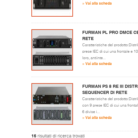
» Vai alla scheda
FURMAN PL PRO DMCE CE
RETE
Caratteristiche del prodotto:Dist
prese IEC di cui una frontale e 10 
loro, antiinte...
» Vai alla scheda
FURMAN PS 8 RE III DIS
SEQUENCER DI RETE
Caratteristiche del prodotto:Dis
con 9 prese IEC di cui una frontal
6 divise i...
» Vai alla scheda
16
risultati di ricerca trovati