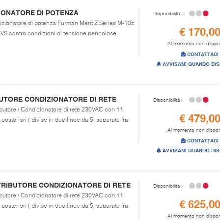
IONATORE DI POTENZA
Disponibilità:
dizionatore di potenza Furman Merit Z Series M-10z
€ 170,0
VS contro condizioni di tensione pericolose,
Al momento non dispon
CONTATTACI
AVVISAMI QUANDO DIS
BUTORE CONDIZIONATORE DI RETE
Disponibilità:
ributore \ Condizionatore di rete 230VAC con 11
€ 479,0
posteriori ( divise in due linee da 5, separate fra
Al momento non dispon
CONTATTACI
AVVISAMI QUANDO DIS
TRIBUTORE CONDIZIONATORE DI RETE
Disponibilità:
ributore \ Condizionatore di rete 230VAC con 11
€ 625,0
posteriori ( divise in due linee da 5, separate fra
Al momento non dispon