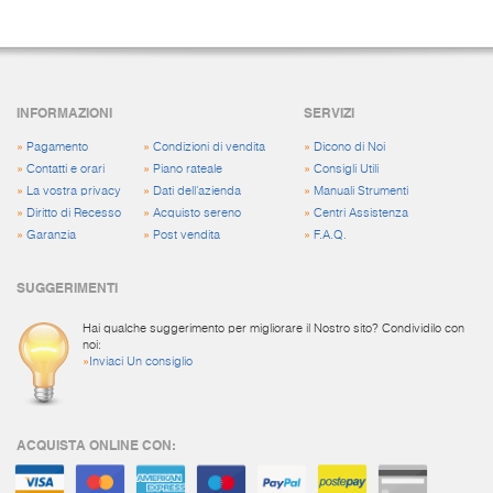
INFORMAZIONI
SERVIZI
»
Pagamento
»
Condizioni di vendita
»
Dicono di Noi
»
Contatti e orari
»
Piano rateale
»
Consigli Utili
»
La vostra privacy
»
Dati dell'azienda
»
Manuali Strumenti
»
Diritto di Recesso
»
Acquisto sereno
»
Centri Assistenza
»
Garanzia
»
Post vendita
»
F.A.Q.
SUGGERIMENTI
Hai qualche suggerimento per migliorare il Nostro sito? Condividilo con
noi:
»
Inviaci Un consiglio
ACQUISTA ONLINE CON: