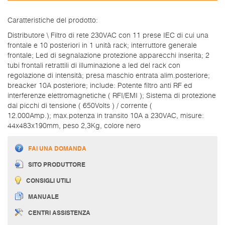
Caratteristiche del prodotto:
Distributore \ Filtro di rete 230VAC con 11 prese IEC di cui una
frontale e 10 posteriori in 1 unità rack; interruttore generale
frontale; Led di segnalazione protezione apparecchi inserita; 2
tubi frontali retrattili di illuminazione a led del rack con
regolazione di intensità; presa maschio entrata alim.posteriore;
breacker 10A posteriore; include: Potente filtro anti RF ed
interferenze elettromagnetiche ( RFI/EMI ); Sistema di protezione
dai picchi di tensione ( 650Volts ) / corrente (
12.000Amp.); max.potenza in transito 10A a 230VAC, misure:
44x483x190mm, peso 2,3Kg, colore nero
FAI UNA DOMANDA
SITO PRODUTTORE
CONSIGLI UTILI
MANUALE
CENTRI ASSISTENZA