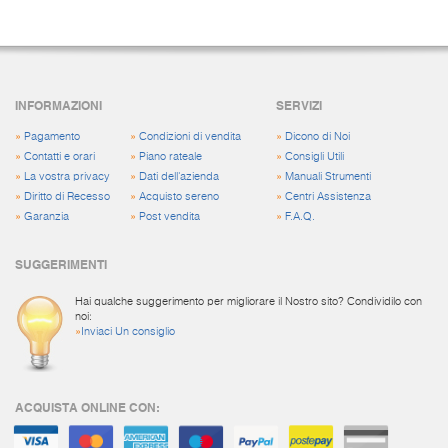
INFORMAZIONI
SERVIZI
»
Pagamento
»
Condizioni di vendita
»
Dicono di Noi
»
Contatti e orari
»
Piano rateale
»
Consigli Utili
»
La vostra privacy
»
Dati dell'azienda
»
Manuali Strumenti
»
Diritto di Recesso
»
Acquisto sereno
»
Centri Assistenza
»
Garanzia
»
Post vendita
»
F.A.Q.
SUGGERIMENTI
Hai qualche suggerimento per migliorare il Nostro sito? Condividilo con
noi:
»
Inviaci Un consiglio
ACQUISTA ONLINE CON: