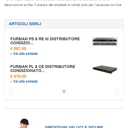
descrizione scritta. Il prezzo del prodotto è valido solo per l'acquisto on-line.
ARTICOLI SIMILI
FURMAN PS 8 RE III DISTRIBUTORE
CONDIZIO...
€ 587,00
» Vai alla scheda
FURMAN PL 8 CE DISTRIBUTORE
CONDIZIONATO...
€ 479,00
» Vai alla scheda
Prec
S
SPEDIZIONI VELOCI E SICURE