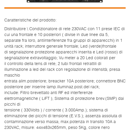
Caratteristiche del prodotto:
Distributore \ Condizionatore di rete 230VAC con 11 prese IEC di
cui una frontale e 10 posteriori ( divise in due linee da 5,
separate fra loro, antiinterferenze fra gruppi di apparecchi) in 1
unità rack; interruttore generale frontale; Led (verde)frontale
di segnalazione protezione apparecchi inserita e Led (rosso) di
segnalazione extravoltaggio; Vu meter a 20 Led colorati per
il controllo della tens.di rete; 2 tubi frontali retrattili di
illuminazione a led del rack con regolazione di intensità; presa
maschio
entrata alim.posteriore; breacker 10A posteriore; connettore BNC
posteriore per inserire lamp.illuminaz.post.del rack;
include: Filtro brevettato anti RF ed interferenze
elettromagnetiche ( LiFT ); Sistema di protezione brev.(SMP) dai
picchi di
tensione ( 330Volts ) / corrente ( 3.000Amp.); sistema di
eliminazione dei picchi di tensione (E.V.S.); assenza assoluta di
contaminazione verso massa; max.potenza in transito 10A a
230VAC, misure: 44x483x265mm, peso 5Kg, colore nero