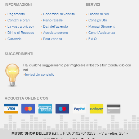
INFORMAZIONI
SERVIZI
»
Pagamento
»
Condizioni di vendita
»
Dicono di Noi
»
Contatti e orari
»
Piano rateale
»
Consigli Utili
»
La vostra privacy
»
Dati dell'azienda
»
Manuali Strumenti
»
Diritto di Recesso
»
Acquisto sereno
»
Centri Assistenza
»
Garanzia
»
Post vendita
»
F.A.Q.
SUGGERIMENTI
Hai qualche suggerimento per migliorare il Nostro sito? Condividilo con
noi:
»
Inviaci Un consiglio
ACQUISTA ONLINE CON:
MUSIC SHOP BELLUS s.r.l.
:: P.IVA 01027010253 :: - Via Feltre, 254 -