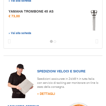
» Vai alla scheda
YAMAHA TROMBONE 45 AS
€ 73,00
» Vai alla scheda
Prec
S
SPEDIZIONI VELOCI E SICURE
Spedizioni assicurate in 24/48 h in tutta Italia
con servizio di tacking per monitorare on-line lo
stato della consegna.
» DETTAGLI