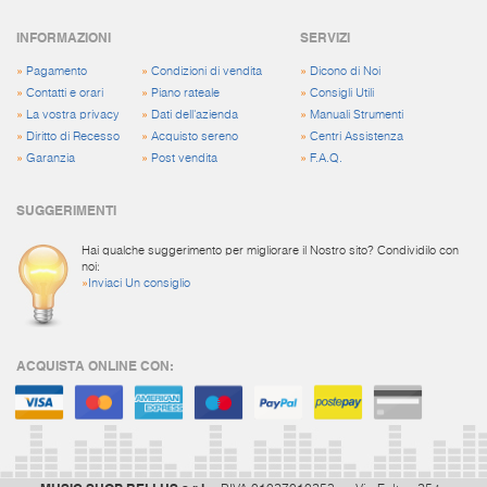
INFORMAZIONI
SERVIZI
»
Pagamento
»
Condizioni di vendita
»
Dicono di Noi
»
Contatti e orari
»
Piano rateale
»
Consigli Utili
»
La vostra privacy
»
Dati dell'azienda
»
Manuali Strumenti
»
Diritto di Recesso
»
Acquisto sereno
»
Centri Assistenza
»
Garanzia
»
Post vendita
»
F.A.Q.
SUGGERIMENTI
Hai qualche suggerimento per migliorare il Nostro sito? Condividilo con
noi:
»
Inviaci Un consiglio
ACQUISTA ONLINE CON: