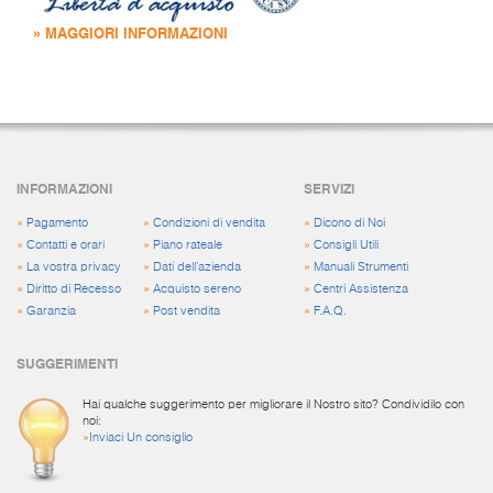
» MAGGIORI INFORMAZIONI
INFORMAZIONI
SERVIZI
»
Pagamento
»
Condizioni di vendita
»
Dicono di Noi
»
Contatti e orari
»
Piano rateale
»
Consigli Utili
»
La vostra privacy
»
Dati dell'azienda
»
Manuali Strumenti
»
Diritto di Recesso
»
Acquisto sereno
»
Centri Assistenza
»
Garanzia
»
Post vendita
»
F.A.Q.
SUGGERIMENTI
Hai qualche suggerimento per migliorare il Nostro sito? Condividilo con
noi:
»
Inviaci Un consiglio