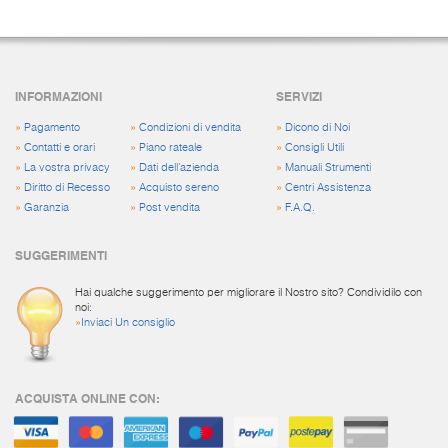
INFORMAZIONI
SERVIZI
»
Pagamento
»
Condizioni di vendita
»
Dicono di Noi
»
Contatti e orari
»
Piano rateale
»
Consigli Utili
»
La vostra privacy
»
Dati dell'azienda
»
Manuali Strumenti
»
Diritto di Recesso
»
Acquisto sereno
»
Centri Assistenza
»
Garanzia
»
Post vendita
»
F.A.Q.
SUGGERIMENTI
Hai qualche suggerimento per migliorare il Nostro sito? Condividilo con
noi:
»
Inviaci Un consiglio
ACQUISTA ONLINE CON: