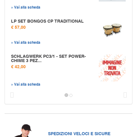
» Vai alla scheda
LP SET BONGOS CP TRADITIONAL
€ 57,00
» Vai alla scheda
SCHLAGWERK PC3/1 - SET POWER-
CHIME 3 PEZ...
€ 42,00
» Vai alla scheda
Prec
S
SPEDIZIONI VELOCI E SICURE