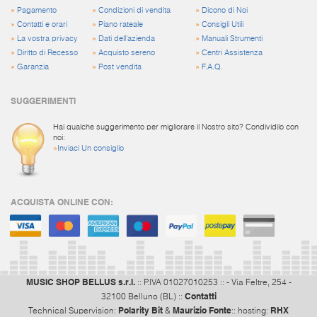
»
Pagamento
»
Condizioni di vendita
»
Dicono di Noi
»
Contatti e orari
»
Piano rateale
»
Consigli Utili
»
La vostra privacy
»
Dati dell'azienda
»
Manuali Strumenti
»
Diritto di Recesso
»
Acquisto sereno
»
Centri Assistenza
»
Garanzia
»
Post vendita
»
F.A.Q.
SUGGERIMENTI
Hai qualche suggerimento per migliorare il Nostro sito? Condividilo con
noi:
»
Inviaci Un consiglio
ACQUISTA ONLINE CON:
MUSIC SHOP BELLUS s.r.l.
:: P.IVA 01027010253 :: - Via Feltre, 254 -
Contatti
32100 Belluno (BL) ::
Polarity Bit
Maurizio Fonte
RHX
Technical Supervision:
&
:: hosting: