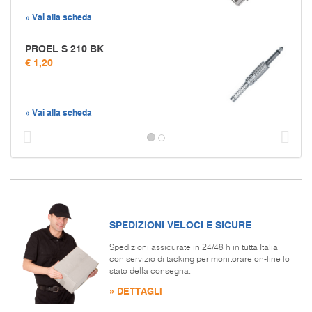
» Vai alla scheda
PROEL S 210 BK
€ 1,20
» Vai alla scheda
Prec
S
SPEDIZIONI VELOCI E SICURE
Spedizioni assicurate in 24/48 h in tutta Italia
con servizio di tacking per monitorare on-line lo
stato della consegna.
» DETTAGLI