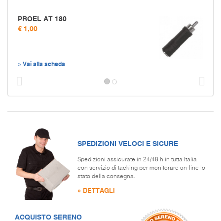
PROEL AT 180
€ 1,00
» Vai alla scheda
Prec
S
SPEDIZIONI VELOCI E SICURE
Spedizioni assicurate in 24/48 h in tutta Italia
con servizio di tacking per monitorare on-line lo
stato della consegna.
» DETTAGLI
ACQUISTO SERENO