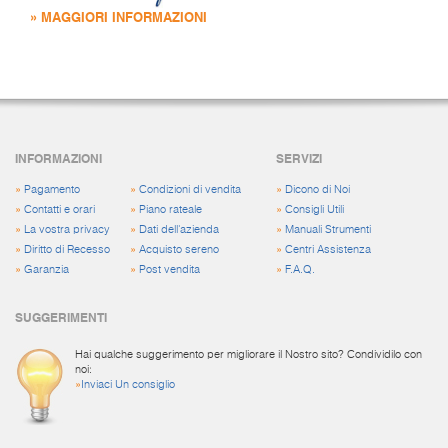
» MAGGIORI INFORMAZIONI
INFORMAZIONI
SERVIZI
»
Pagamento
»
Condizioni di vendita
»
Dicono di Noi
»
Contatti e orari
»
Piano rateale
»
Consigli Utili
»
La vostra privacy
»
Dati dell'azienda
»
Manuali Strumenti
»
Diritto di Recesso
»
Acquisto sereno
»
Centri Assistenza
»
Garanzia
»
Post vendita
»
F.A.Q.
SUGGERIMENTI
Hai qualche suggerimento per migliorare il Nostro sito? Condividilo con
noi:
»
Inviaci Un consiglio