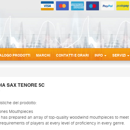
ALOGO PRODOTTI
MARCHI
CONTATTI E ORARI
INFO
SERVIZI
A SAX TENORE 5C
istiche del prodotto:
nes Mouthpieces
has prepared an array of top-quality woodwind mouthpieces to meet 
requirements of players at every level of proficiency in every genre.