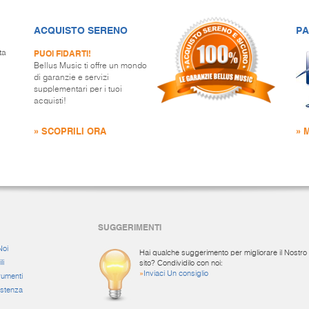
ACQUISTO SERENO
PA
PUOI FIDARTI!
ta
Bellus Music ti offre un mondo
di garanzie e servizi
supplementari per i tuoi
acquisti!
» SCOPRILI ORA
» 
SUGGERIMENTI
Noi
Hai qualche suggerimento per migliorare il Nostro
li
sito? Condividilo con noi:
»
Inviaci Un consiglio
rumenti
istenza