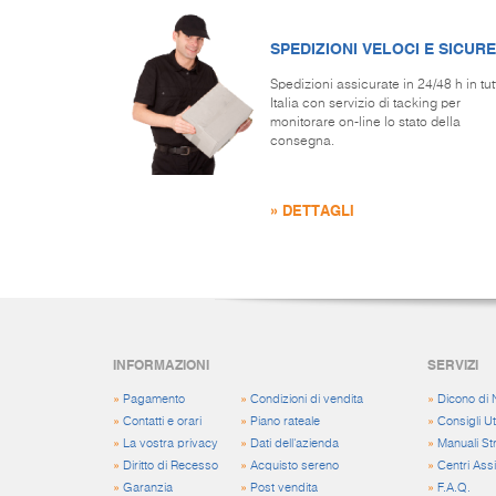
SPEDIZIONI VELOCI E SICURE
Spedizioni assicurate in 24/48 h in tut
Italia con servizio di tacking per
monitorare on-line lo stato della
consegna.
» DETTAGLI
INFORMAZIONI
SERVIZI
»
Pagamento
»
Condizioni di vendita
»
Dicono di 
»
Contatti e orari
»
Piano rateale
»
Consigli Uti
»
La vostra privacy
»
Dati dell'azienda
»
Manuali St
»
Diritto di Recesso
»
Acquisto sereno
»
Centri Ass
»
Garanzia
»
Post vendita
»
F.A.Q.