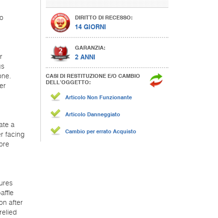
DIRITTO DI RECESSO:
o
14 GIORNI
GARANZIA:
2 ANNI
r
gs
CASI DI RESTITUZIONE E/O CAMBIO
one.
DELL’OGGETTO:
er
Articolo Non Funzionante
Articolo Danneggiato
ate a
Cambio per errato Acquisto
er facing
ore
ures
affle
on after
relied