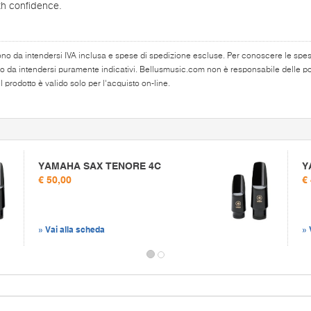
th confidence.
ono da intendersi IVA inclusa e spese di spedizione escluse. Per conoscere le spese 
o da intendersi puramente indicativi. Bellusmusic.com non è responsabile delle poss
 prodotto è valido solo per l'acquisto on-line.
YAMAHA SAX TENORE 4C
Y
€ 50,00
€
» Vai alla scheda
» 