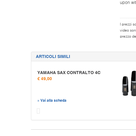
upon wi
I prezzi s
video son
prezzo del
ARTICOLI SIMILI
YAMAHA SAX CONTRALTO 4C
€ 49,00
» Vai alla scheda
Prec