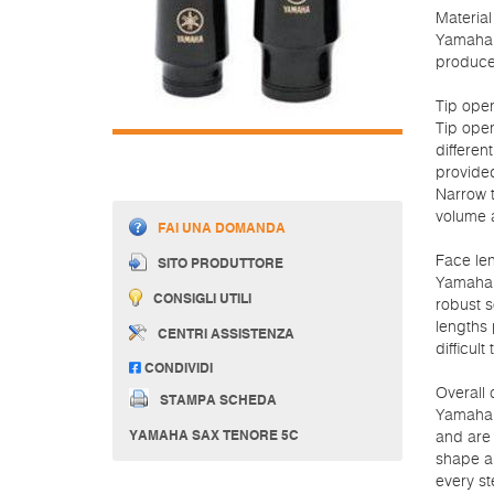
Material
Yamaha 
produce 
Tip ope
Tip open
differen
provided
Narrow t
volume a
FAI UNA DOMANDA
Face le
SITO PRODUTTORE
Yamaha m
CONSIGLI UTILI
robust s
lengths 
CENTRI ASSISTENZA
difficult
CONDIVIDI
Overall 
STAMPA SCHEDA
Yamaha 
YAMAHA SAX TENORE 5C
and are 
shape an
every st