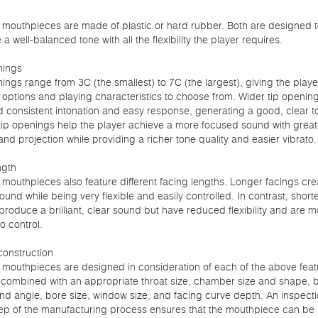
mouthpieces are made of plastic or hard rubber. Both are designed t
a well-balanced tone with all the flexibility the player requires.
nings
ings range from 3C (the smallest) to 7C (the largest), giving the playe
t options and playing characteristics to choose from. Wider tip openin
 consistent intonation and easy response, generating a good, clear t
ip openings help the player achieve a more focused sound with great
nd projection while providing a richer tone quality and easier vibrato.
ngth
outhpieces also feature different facing lengths. Longer facings cre
ound while being very flexible and easily controlled. In contrast, short
produce a brilliant, clear sound but have reduced flexibility and are m
 to control.
construction
mouthpieces are designed in consideration of each of the above feat
combined with an appropriate throat size, chamber size and shape, b
d angle, bore size, window size, and facing curve depth. An inspecti
ep of the manufacturing process ensures that the mouthpiece can be 