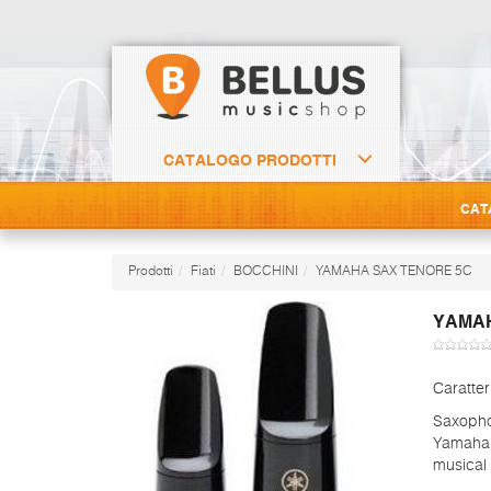
CATALOGO PRODOTTI
CAT
Prodotti
Fiati
BOCCHINI
YAMAHA SAX TENORE 5C
YAMAH
Caratter
Saxopho
Yamaha 
musical 