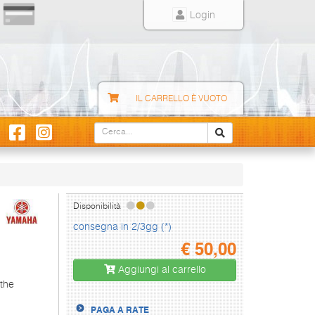
Login
IL CARRELLO È VUOTO
Disponibilità
consegna in 2/3gg (*)
€
50,00
Aggiungi al carrello
the
PAGA A RATE