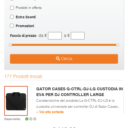
Prodotti in offerta
Extra Sconti
Promozioni
Fascia di prezzo
da €
a €
Cerca
177 Prodotti trovati
GATOR CASES G-CTRL-DJ-LG CUSTODIA IN
EVA PER DJ CONTROLLER LARGE
Caratteristiche del prodotto:La G-CTRL-DJ-LG è la
custodia universale per controller DJ di Gator Cases...
» Vai alla scheda
Disponibilità: