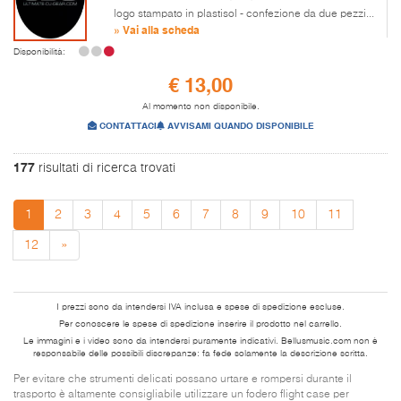
logo stampato in plastisol - confezione da due pezzi...
» Vai alla scheda
Disponibilità:
€ 13,00
Al momento non disponibile.
CONTATTACI
AVVISAMI QUANDO DISPONIBILE
177
risultati di ricerca trovati
1
2
3
4
5
6
7
8
9
10
11
12
»
I prezzi sono da intendersi IVA inclusa e spese di spedizione escluse.
Per conoscere le spese di spedizione inserire il prodotto nel carrello.
Le immagini e i video sono da intendersi puramente indicativi. Bellusmusic.com non è
responsabile delle possibili discrepanze: fa fede solamente la descrizione scritta.
Per evitare che strumenti delicati possano urtare e rompersi durante il
trasporto è altamente consigliabile utilizzare un fodero flight case per